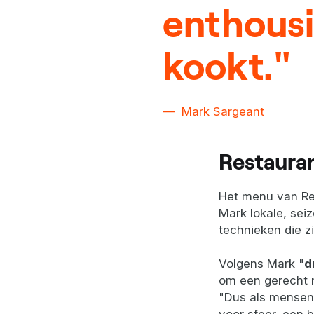
enthousi
kookt."
Mark Sargeant
Restaura
Het menu van Res
Mark lokale, se
technieken die z
Volgens Mark "
d
om een gerecht m
"Dus als mensen 
voor sfeer, een b