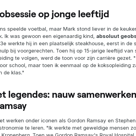
 obsessie op jonge leeftijd
s speelde voetbal, maar Mark stond liever in de keuke
kok. Ik was gewoon een eigenaardig kind,
absoluut geob
 13e werkte hij in een plaatselijk steakhouse, eerst in d
hulp bij voorgerechten. Toen hij op 15-jarige leeftijd va
eiding te volgen, werd de toon voor zijn carrière gezet. "
or school, maar toen ik eenmaal op de koksopleiding zat,
 de klas."
t legendes: nauw samenwerke
Ramsay
et werken onder iconen als Gordon Ramsay en Stephen
stronomie te leren. "Ik werkte met geweldige mensen z
 Kronenberg. Toen we Gordon Ramsay's Royal Hospital