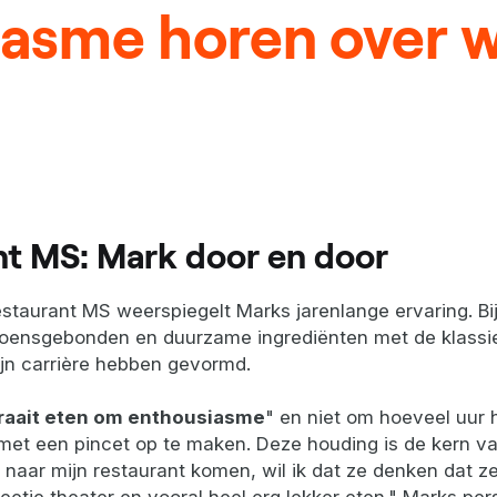
asme horen over w
nt MS: Mark door en door
taurant MS weerspiegelt Marks jarenlange ervaring. B
izoensgebonden en duurzame ingrediënten met de klassi
ijn carrière hebben gevormd.
raait eten om enthousiasme
" en niet om hoeveel uur 
et een pincet op te maken. Deze houding is de kern va
naar mijn restaurant komen, wil ik dat ze denken dat z
eetje theater en vooral heel erg lekker eten." Marks pers