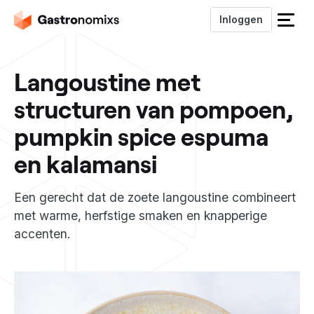
Inloggen
S
l
u
Langoustine met
i
t
structuren van pompoen,
h
e
pumpkin spice espuma
t
m
en kalamansi
e
n
Een gerecht dat de zoete langoustine combineert
u
met warme, herfstige smaken en knapperige
accenten.