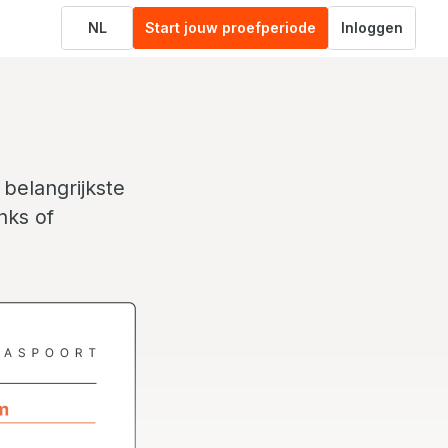
NL
Start jouw proefperiode
Inloggen
 belangrijkste
nks of