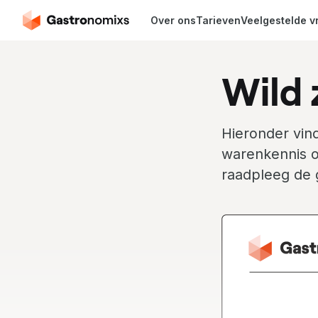
Over ons
Tarieven
Veelgestelde v
Wild 
Hieronder vind
warenkennis o
raadpleeg de