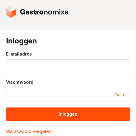
G
a
n
a
a
Inloggen
r
d
E-mailadres
e
h
o
m
Wachtwoord
e
p
Toon
a
g
i
Inloggen
n
a
Wachtwoord vergeten?