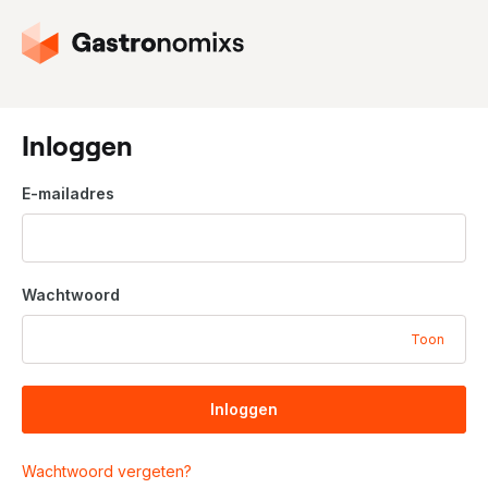
G
a
n
a
a
Inloggen
r
d
E-mailadres
e
h
o
m
Wachtwoord
e
p
Toon
a
g
i
Inloggen
n
a
Wachtwoord vergeten?