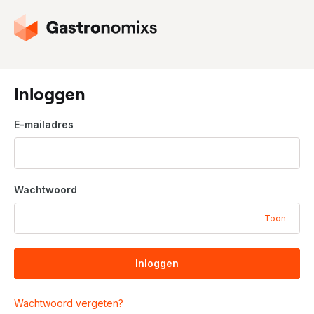
G
a
n
a
a
Inloggen
r
d
E-mailadres
e
h
o
m
Wachtwoord
e
p
Toon
a
g
i
Inloggen
n
a
Wachtwoord vergeten?