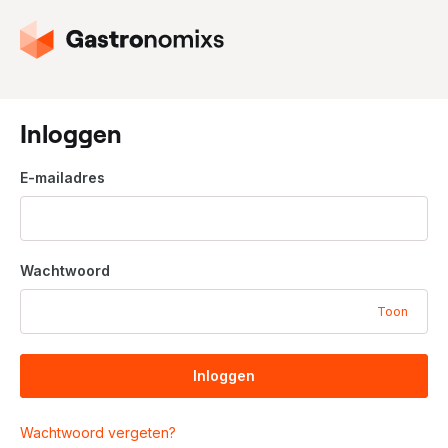
G
a
n
a
a
Inloggen
r
d
E-mailadres
e
h
o
m
Wachtwoord
e
p
Toon
a
g
i
Inloggen
n
a
Wachtwoord vergeten?