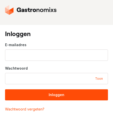
G
a
n
a
a
Inloggen
r
d
E-mailadres
e
h
o
m
Wachtwoord
e
p
Toon
a
g
i
Inloggen
n
a
Wachtwoord vergeten?