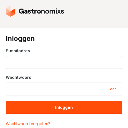
G
a
n
a
a
Inloggen
r
d
E-mailadres
e
h
o
m
Wachtwoord
e
p
Toon
a
g
i
Inloggen
n
a
Wachtwoord vergeten?