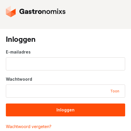
G
a
n
a
a
Inloggen
r
d
E-mailadres
e
h
o
m
Wachtwoord
e
p
Toon
a
g
i
Inloggen
n
a
Wachtwoord vergeten?