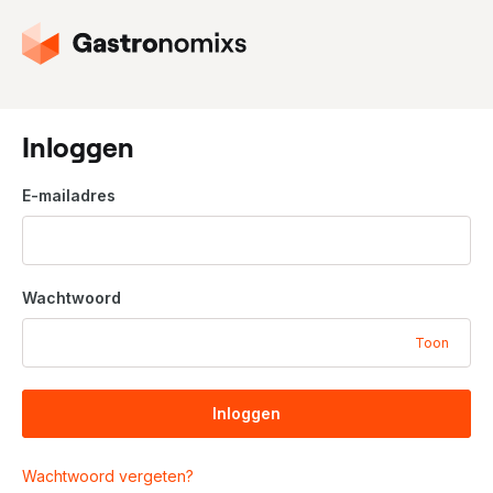
G
a
n
a
a
Inloggen
r
d
E-mailadres
e
h
o
m
Wachtwoord
e
p
Toon
a
g
i
Inloggen
n
a
Wachtwoord vergeten?