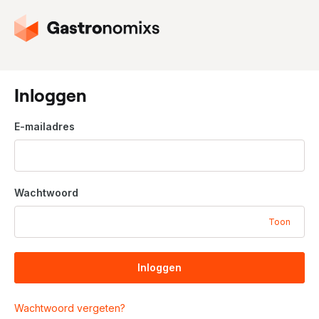
G
a
n
a
a
Inloggen
r
d
E-mailadres
e
h
o
m
Wachtwoord
e
p
Toon
a
g
i
Inloggen
n
a
Wachtwoord vergeten?