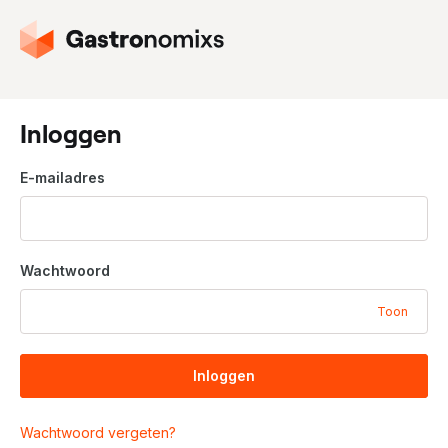
G
a
n
a
a
Inloggen
r
d
E-mailadres
e
h
o
m
Wachtwoord
e
p
Toon
a
g
i
Inloggen
n
a
Wachtwoord vergeten?