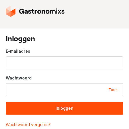
G
a
n
a
a
Inloggen
r
d
E-mailadres
e
h
o
m
Wachtwoord
e
p
Toon
a
g
i
Inloggen
n
a
Wachtwoord vergeten?