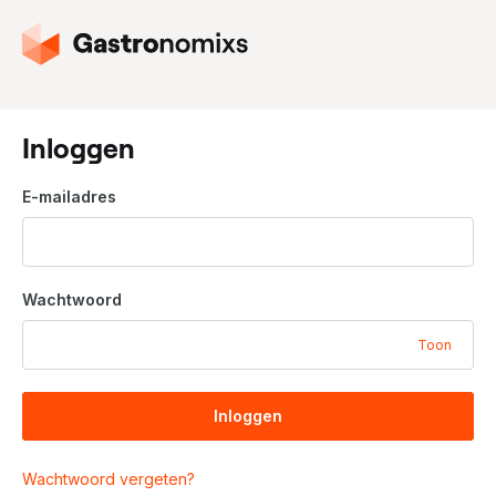
G
a
n
a
a
Inloggen
r
d
E-mailadres
e
h
o
m
Wachtwoord
e
p
Toon
a
g
i
Inloggen
n
a
Wachtwoord vergeten?