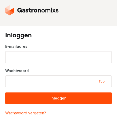
G
a
n
a
a
Inloggen
r
d
E-mailadres
e
h
o
m
Wachtwoord
e
p
Toon
a
g
i
Inloggen
n
a
Wachtwoord vergeten?