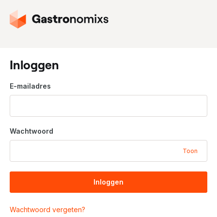
G
a
n
a
a
Inloggen
r
d
E-mailadres
e
h
o
m
Wachtwoord
e
p
Toon
a
g
i
Inloggen
n
a
Wachtwoord vergeten?