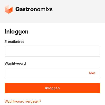
G
a
n
a
a
Inloggen
r
d
E-mailadres
e
h
o
m
Wachtwoord
e
p
Toon
a
g
i
Inloggen
n
a
Wachtwoord vergeten?