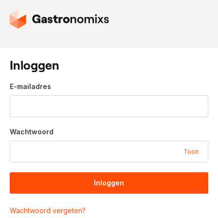
G
a
n
a
a
Inloggen
r
d
E-mailadres
e
h
o
m
Wachtwoord
e
p
Toon
a
g
i
Inloggen
n
a
Wachtwoord vergeten?