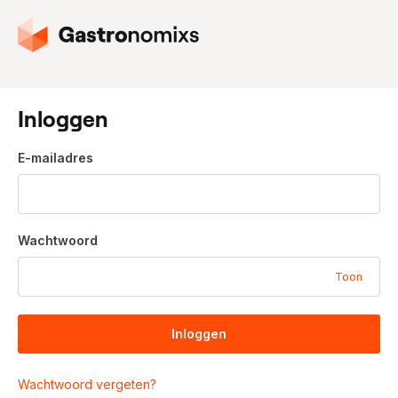
G
a
n
a
a
Inloggen
r
d
E-mailadres
e
h
o
m
Wachtwoord
e
p
Toon
a
g
i
Inloggen
n
a
Wachtwoord vergeten?