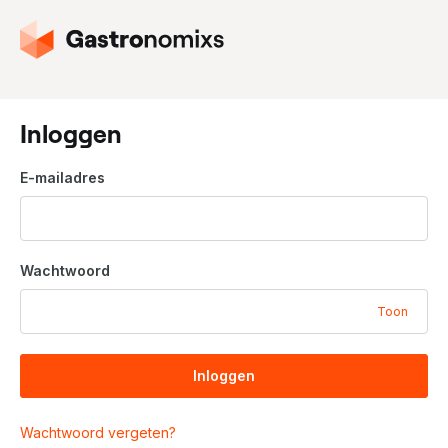
G
a
n
a
a
Inloggen
r
d
E-mailadres
e
h
o
m
Wachtwoord
e
p
Toon
a
g
i
Inloggen
n
a
Wachtwoord vergeten?