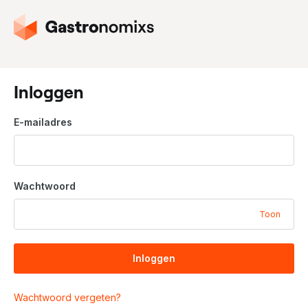
G
a
n
a
a
Inloggen
r
d
E-mailadres
e
h
o
m
Wachtwoord
e
p
Toon
a
g
i
Inloggen
n
a
Wachtwoord vergeten?