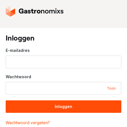
G
a
n
a
a
Inloggen
r
d
E-mailadres
e
h
o
m
Wachtwoord
e
p
Toon
a
g
i
Inloggen
n
a
Wachtwoord vergeten?