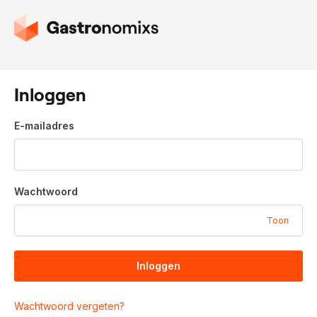
G
a
n
a
a
Inloggen
r
d
E-mailadres
e
h
o
m
Wachtwoord
e
p
Toon
a
g
i
Inloggen
n
a
Wachtwoord vergeten?