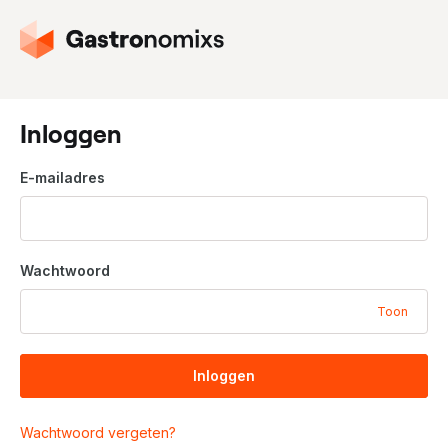
G
a
n
a
a
Inloggen
r
d
E-mailadres
e
h
o
m
Wachtwoord
e
p
Toon
a
g
i
Inloggen
n
a
Wachtwoord vergeten?