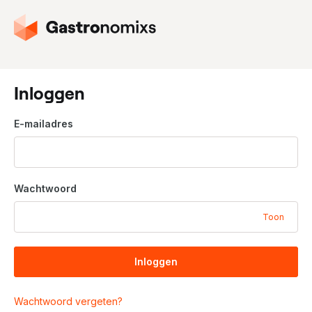
G
a
n
a
a
Inloggen
r
d
E-mailadres
e
h
o
m
Wachtwoord
e
p
Toon
a
g
i
Inloggen
n
a
Wachtwoord vergeten?