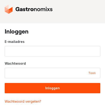
G
a
n
a
a
Inloggen
r
d
E-mailadres
e
h
o
m
Wachtwoord
e
p
Toon
a
g
i
Inloggen
n
a
Wachtwoord vergeten?