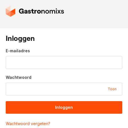
G
a
n
a
a
Inloggen
r
d
E-mailadres
e
h
o
m
Wachtwoord
e
p
Toon
a
g
i
Inloggen
n
a
Wachtwoord vergeten?