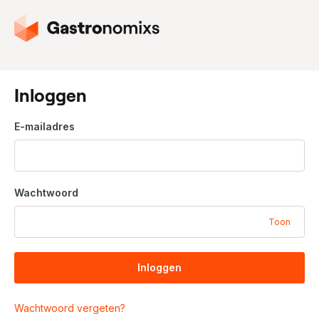
G
a
n
a
a
Inloggen
r
d
E-mailadres
e
h
o
m
Wachtwoord
e
p
Toon
a
g
i
Inloggen
n
a
Wachtwoord vergeten?