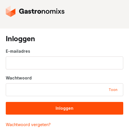
G
a
n
a
a
Inloggen
r
d
E-mailadres
e
h
o
m
Wachtwoord
e
p
Toon
a
g
i
Inloggen
n
a
Wachtwoord vergeten?