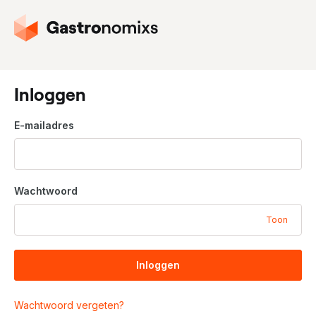
G
a
n
a
a
Inloggen
r
d
E-mailadres
e
h
o
m
Wachtwoord
e
p
Toon
a
g
i
Inloggen
n
a
Wachtwoord vergeten?