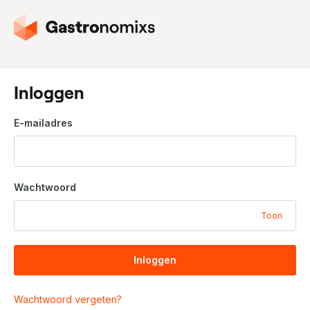
G
a
n
a
a
Inloggen
r
d
E-mailadres
e
h
o
m
Wachtwoord
e
p
Toon
a
g
i
Inloggen
n
a
Wachtwoord vergeten?