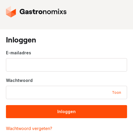
G
a
n
a
a
Inloggen
r
d
E-mailadres
e
h
o
m
Wachtwoord
e
p
Toon
a
g
i
Inloggen
n
a
Wachtwoord vergeten?