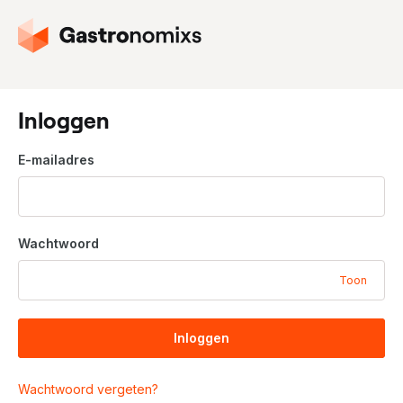
G
a
n
a
a
Inloggen
r
d
E-mailadres
e
h
o
m
Wachtwoord
e
p
Toon
a
g
i
Inloggen
n
a
Wachtwoord vergeten?