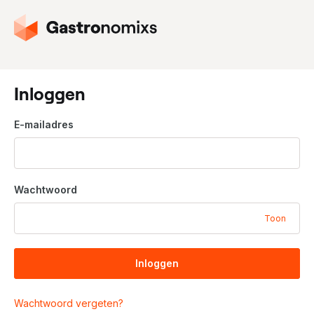
G
a
n
a
a
Inloggen
r
d
E-mailadres
e
h
o
m
Wachtwoord
e
p
Toon
a
g
i
Inloggen
n
a
Wachtwoord vergeten?