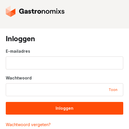
G
a
n
a
a
Inloggen
r
d
E-mailadres
e
h
o
m
Wachtwoord
e
p
Toon
a
g
i
Inloggen
n
a
Wachtwoord vergeten?