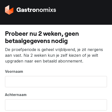
G
a
n
a
a
Probeer nu 2 weken, geen
r
betaalgegevens nodig
d
e
De proefperiode is geheel vrijblijvend, je zit nergens
h
aan vast. Na 2 weken kun je zelf kiezen of je wilt
o
upgraden naar een betaald abonnement.
m
e
Voornaam
p
a
g
i
Achternaam
n
a