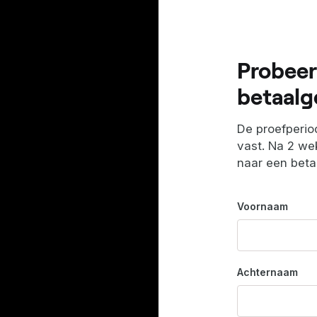
Probeer
betaalg
De proefperiod
vast. Na 2 wek
naar een bet
Voornaam
Achternaam