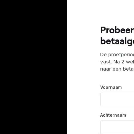
Probeer
betaalg
De proefperiod
vast. Na 2 wek
naar een bet
Voornaam
Achternaam