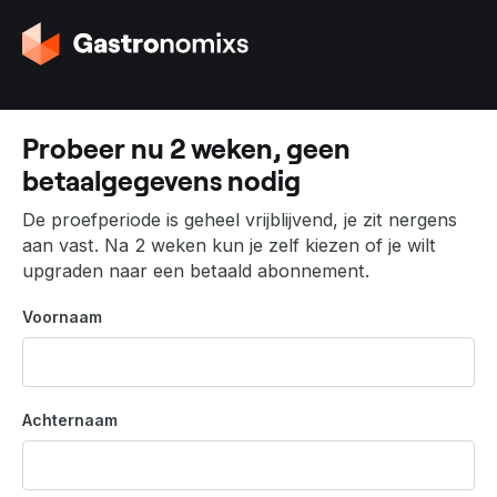
G
a
n
a
a
Probeer nu 2 weken, geen
r
betaalgegevens nodig
d
e
De proefperiode is geheel vrijblijvend, je zit nergens
h
aan vast. Na 2 weken kun je zelf kiezen of je wilt
o
upgraden naar een betaald abonnement.
m
e
Voornaam
p
a
g
i
Achternaam
n
a