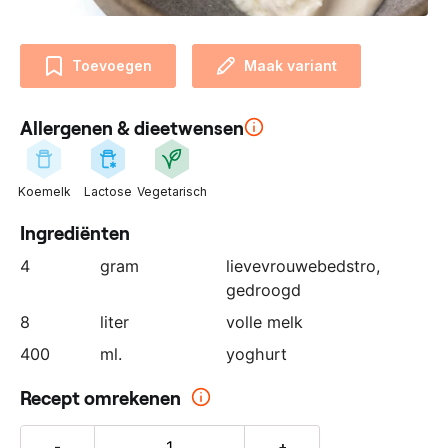
n
z
e
Toevoegen
Maak variant
p
a
Allergenen & dieetwensen
r
t
n
Koemelk
Lactose
Vegetarisch
e
r
Ingrediënten
:
4
gram
lievevrouwebedstro
,
gedroogd
8
liter
volle melk
400
ml.
yoghurt
Recept omrekenen
-
+