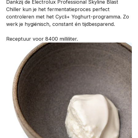
Dankzij de Electrolux Professional Skyline Blast
n
Chiller kun je het fermentatieproces perfect
t
controleren met het Cycli+ Yoghurt-programma. Zo
i
werk je hygiënisch, constant én tijdbesparend.
s
o
Receptuur voor 8400 milliliter.
n
t
w
i
k
k
e
l
d
m
e
t
o