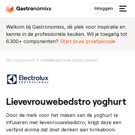
Inloggen
S
l
u
Welkom bij Gastronomixs, dé plek voor inspiratie en
i
kennis in de professionele keuken. Wil je toegang tot
t
6.300+ componenten?
Start jouw proefperiode
h
e
Dit component is ontwikkeld met onze partner:
t
m
D
e
i
n
t
u
c
o
lievevrouwebedstro yoghurt
m
p
Door de melk voor het maken van de yoghurt te
o
infuseren met lievevrouwebedstro, krijgt deze een
n
verfijnd aroma dat doet denken aan tonkaboon.
e