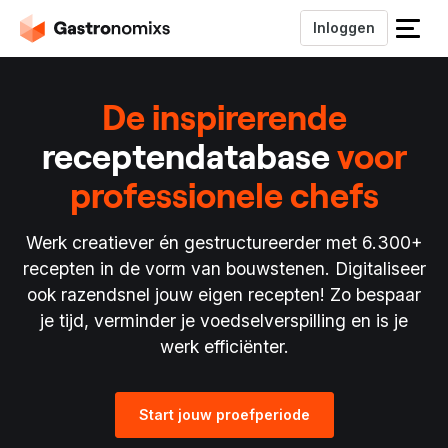
Inloggen
S
l
u
De inspirerende
i
t
receptendatabase
voor
h
e
professionele chefs
t
m
Werk creatiever én gestructureerder met 6.300+
e
n
recepten in de vorm van bouwstenen. Digitaliseer
u
ook razendsnel jouw eigen recepten! Zo bespaar
je tijd, verminder je voedselverspilling en is je
werk efficiënter.
Start jouw proefperiode