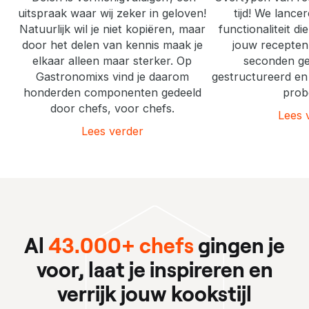
uitspraak waar wij zeker in geloven!
tijd! We lanc
Natuurlijk wil je niet kopiëren, maar
functionaliteit d
door het delen van kennis maak je
jouw recepten
elkaar alleen maar sterker. Op
seconden ged
Gastronomixs vind je daarom
gestructureerd en ve
honderden componenten gedeeld
prob
door chefs, voor chefs.
Lees 
Lees verder
Al
43.000+ chefs
gingen je
voor, laat je inspireren en
verrijk jouw kookstijl