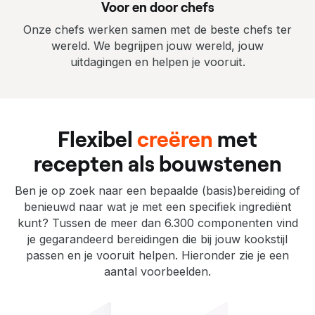
Voor en door chefs
n
Onze chefs werken samen met de beste chefs ter
G
wereld. We begrijpen jouw wereld, jouw
a
uitdagingen en helpen je vooruit.
s
t
Flexibel
creëren
met
r
recepten als bouwstenen
o
n
Ben je op zoek naar een bepaalde (basis)bereiding of
benieuwd naar wat je met een specifiek ingrediënt
o
kunt? Tussen de meer dan 6.300 componenten vind
m
je gegarandeerd bereidingen die bij jouw kookstijl
passen en je vooruit helpen. Hieronder zie je een
i
aantal voorbeelden.
x
s