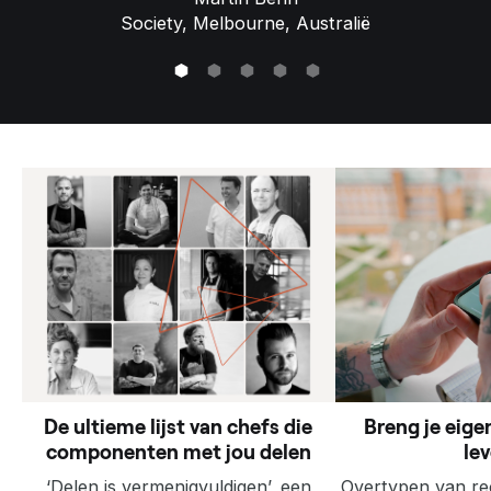
Society, Melbourne, Australië
L
a
a
t
s
t
e
b
l
o
De ultieme lijst van chefs die
Breng je eige
g
componenten met jou delen
le
s
‘Delen is vermenigvuldigen’, een
Overtypen van re