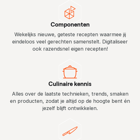
D
e
Componenten
k
Wekelijks nieuwe, geteste recepten waarmee jij
e
eindeloos veel gerechten samenstelt. Digitaliseer
n
ook razendsnel eigen recepten!
m
e
r
Culinaire kennis
k
Alles over de laatste technieken, trends, smaken
en producten, zodat je altijd op de hoogte bent én
e
jezelf blijft ontwikkelen.
n
v
a