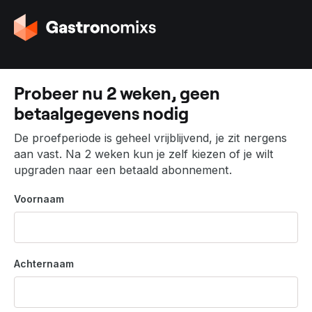
G
a
n
a
a
Probeer nu 2 weken, geen
r
betaalgegevens nodig
d
e
De proefperiode is geheel vrijblijvend, je zit nergens
h
aan vast. Na 2 weken kun je zelf kiezen of je wilt
o
upgraden naar een betaald abonnement.
m
e
Voornaam
p
a
g
i
Achternaam
n
a