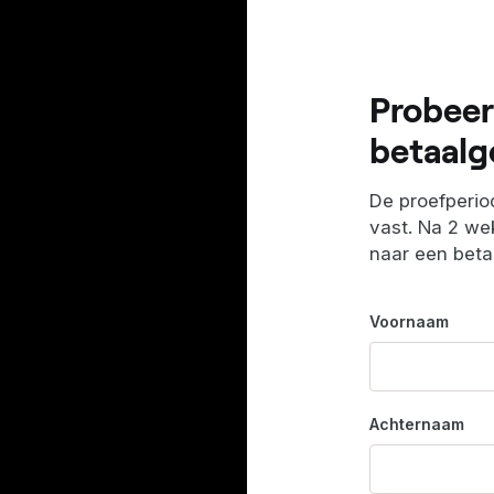
Probeer
betaalg
De proefperiod
vast. Na 2 wek
naar een bet
Voornaam
Achternaam