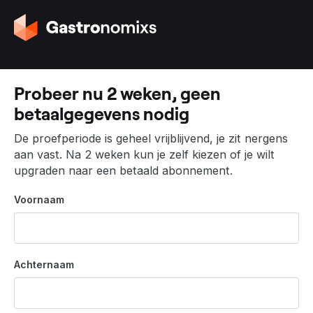
G
a
n
a
a
Probeer nu 2 weken, geen
r
betaalgegevens nodig
d
e
De proefperiode is geheel vrijblijvend, je zit nergens
h
aan vast. Na 2 weken kun je zelf kiezen of je wilt
o
upgraden naar een betaald abonnement.
m
e
Voornaam
p
a
g
i
Achternaam
n
a