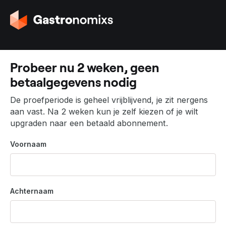
G
a
n
a
a
Probeer nu 2 weken, geen
r
betaalgegevens nodig
d
e
De proefperiode is geheel vrijblijvend, je zit nergens
h
aan vast. Na 2 weken kun je zelf kiezen of je wilt
o
upgraden naar een betaald abonnement.
m
e
Voornaam
p
a
g
i
Achternaam
n
a