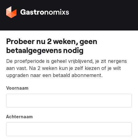
G
a
n
a
a
Probeer nu 2 weken, geen
r
betaalgegevens nodig
d
e
De proefperiode is geheel vrijblijvend, je zit nergens
h
aan vast. Na 2 weken kun je zelf kiezen of je wilt
o
upgraden naar een betaald abonnement.
m
e
Voornaam
p
a
g
i
Achternaam
n
a