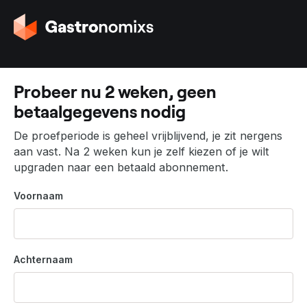
G
a
n
a
a
Probeer nu 2 weken, geen
r
betaalgegevens nodig
d
e
De proefperiode is geheel vrijblijvend, je zit nergens
h
aan vast. Na 2 weken kun je zelf kiezen of je wilt
o
upgraden naar een betaald abonnement.
m
e
Voornaam
p
a
g
i
Achternaam
n
a