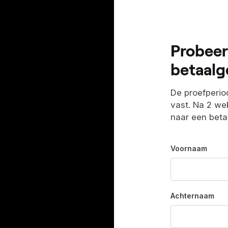
Probeer
betaalg
De proefperiod
vast. Na 2 wek
naar een bet
Voornaam
Achternaam