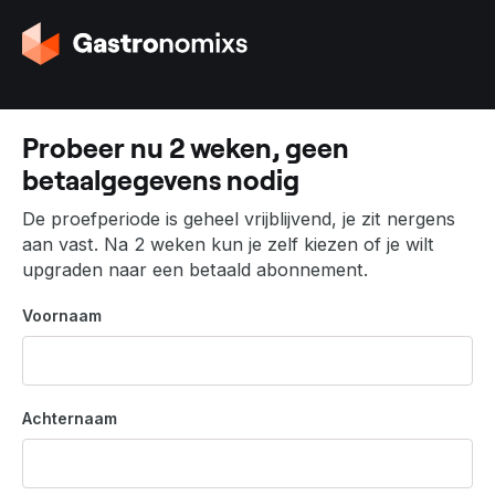
G
a
n
a
a
Probeer nu 2 weken, geen
r
betaalgegevens nodig
d
e
De proefperiode is geheel vrijblijvend, je zit nergens
h
aan vast. Na 2 weken kun je zelf kiezen of je wilt
o
upgraden naar een betaald abonnement.
m
e
Voornaam
p
a
g
i
Achternaam
n
a